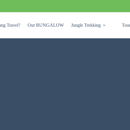
ng Travel?
Our BUNGALOW
Jungle Trekking
Tou