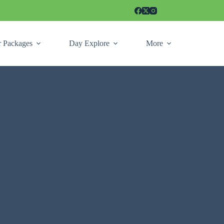
r Packages
Day Explore
More